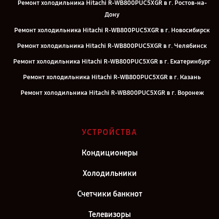
Ремонт холодильника Hitachi R-WB800PUC5XGR в г. Ростов-на-
Дону
Ремонт холодильника Hitachi R-WB800PUC5XGR в г. Новосибирск
Ремонт холодильника Hitachi R-WB800PUC5XGR в г. Челябинск
Ремонт холодильника Hitachi R-WB800PUC5XGR в г. Екатеринбург
Ремонт холодильника Hitachi R-WB800PUC5XGR в г. Казань
Ремонт холодильника Hitachi R-WB800PUC5XGR в г. Воронеж
Ремонт холодильника Hitachi R-WB800PUC5XGR в г. Саратов
Ремонт холодильника Hitachi R-WB800PUC5XGR в г. Самара
УСТРОЙСТВА
Ремонт холодильника Hitachi R-WB800PUC5XGR в г. Киров
Кондиционеры
Ремонт холодильника Hitachi R-WB800PUC5XGR в г. Москва
Ремонт холодильника Hitachi R-WB800PUC5XGR в г. Санкт-
Холодильники
Петербург
Счетчики банкнот
Телевизоры