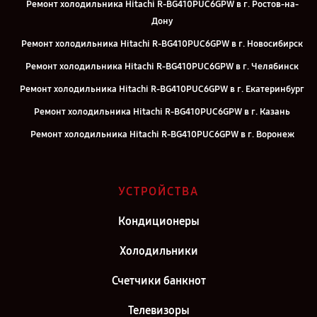
Ремонт холодильника Hitachi R-BG410PUC6GPW в г. Ростов-на-
Дону
Ремонт холодильника Hitachi R-BG410PUC6GPW в г. Новосибирск
Ремонт холодильника Hitachi R-BG410PUC6GPW в г. Челябинск
Ремонт холодильника Hitachi R-BG410PUC6GPW в г. Екатеринбург
Ремонт холодильника Hitachi R-BG410PUC6GPW в г. Казань
Ремонт холодильника Hitachi R-BG410PUC6GPW в г. Воронеж
Ремонт холодильника Hitachi R-BG410PUC6GPW в г. Саратов
Ремонт холодильника Hitachi R-BG410PUC6GPW в г. Самара
УСТРОЙСТВА
Ремонт холодильника Hitachi R-BG410PUC6GPW в г. Киров
Кондиционеры
Ремонт холодильника Hitachi R-BG410PUC6GPW в г. Москва
Ремонт холодильника Hitachi R-BG410PUC6GPW в г. Санкт-
Холодильники
Петербург
Счетчики банкнот
Телевизоры